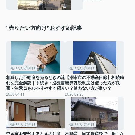
業地の最新トレンドを
解説
”売りたい方向け”おすすめ記事
売りたい方向け
売りたい方向け
相続した不動産を売るときの流
【湖南市の不動産目線】相続時
れを完全解説｜手続き・必要書
精算課税制度は使った方が良
類・注意点をわかりやすく紹介
い？使わない方が良い？
2026.04.11
2026.02.20
売りたい方向け
売りたい方向け
空き家を売却するときの注意
不動産 固定資産税で「損しな