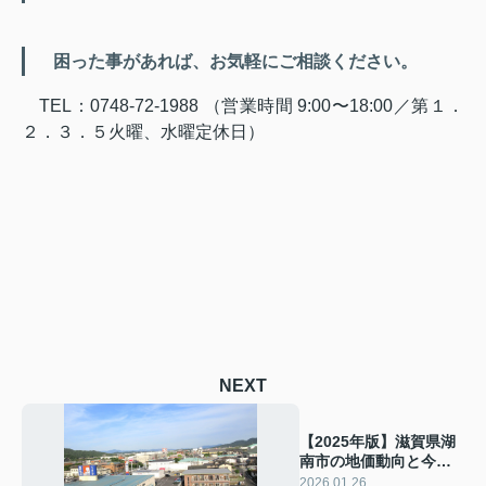
困った事があれば、お気軽にご相談ください。
TEL：0748-72-1988 （営業時間 9:00〜18:00／第１．
２．３．５火曜、水曜定休日）
NEXT
【2025年版】滋賀県湖
南市の地価動向と今後
の見通し／住宅地・商
2026.01.26