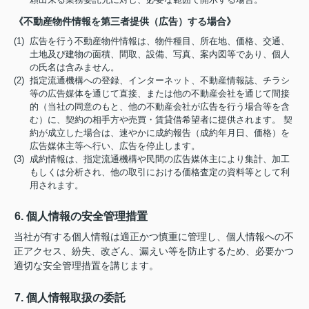
《不動産物件情報を第三者提供（広告）する場合》
(1) 広告を行う不動産物件情報は、物件種目、所在地、価格、交通、
土地及び建物の面積、間取、設備、写真、案内図等であり、個人
の氏名は含みません。
(2) 指定流通機構への登録、インターネット、不動産情報誌、チラシ
等の広告媒体を通じて直接、または他の不動産会社を通じて間接
的（当社の同意のもと、他の不動産会社が広告を行う場合等を含
む）に、契約の相手方や売買・賃貸借希望者に提供されます。 契
約が成立した場合は、速やかに成約報告（成約年月日、価格）を
広告媒体主等へ行い、広告を停止します。
(3) 成約情報は、指定流通機構や民間の広告媒体主により集計、加工
もしくは分析され、他の取引における価格査定の資料等として利
用されます。
6. 個人情報の安全管理措置
当社が有する個人情報は適正かつ慎重に管理し、個人情報への不
正アクセス、紛失、改ざん、漏えい等を防止するため、必要かつ
適切な安全管理措置を講じます。
7. 個人情報取扱の委託