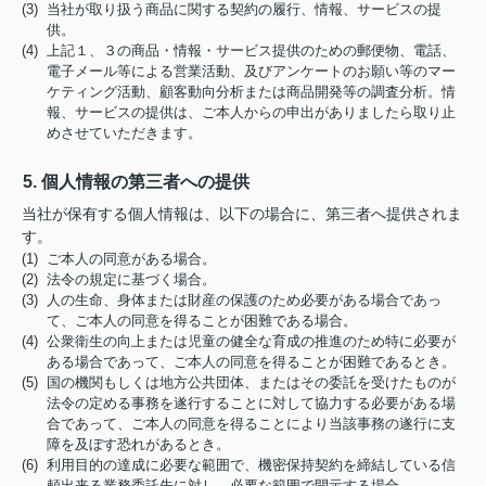
(3) 当社が取り扱う商品に関する契約の履行、情報、サービスの提
供。
(4) 上記１、３の商品・情報・サービス提供のための郵便物、電話、
電子メール等による営業活動、及びアンケートのお願い等のマー
ケティング活動、顧客動向分析または商品開発等の調査分析。情
報、サービスの提供は、ご本人からの申出がありましたら取り止
めさせていただきます。
5. 個人情報の第三者への提供
当社が保有する個人情報は、以下の場合に、第三者へ提供されま
す。
(1) ご本人の同意がある場合。
(2) 法令の規定に基づく場合。
(3) 人の生命、身体または財産の保護のため必要がある場合であっ
て、ご本人の同意を得ることが困難である場合。
(4) 公衆衛生の向上または児童の健全な育成の推進のため特に必要が
ある場合であって、ご本人の同意を得ることが困難であるとき。
(5) 国の機関もしくは地方公共団体、またはその委託を受けたものが
法令の定める事務を遂行することに対して協力する必要がある場
合であって、ご本人の同意を得ることにより当該事務の遂行に支
障を及ぼす恐れがあるとき。
(6) 利用目的の達成に必要な範囲で、機密保持契約を締結している信
頼出来る業務委託先に対し、必要な範囲で開示する場合。