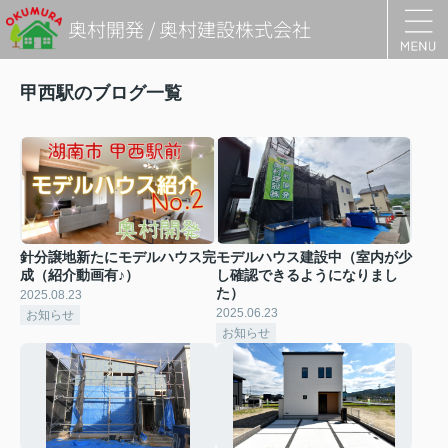
奥村開発 / 奥村建設株式会社
甲西駅のブログ一覧
針分譲地新たにモデルハウス完
モデルハウス建設中（室内が少
成（紹介動画有♪）
し確認できるようになりまし
た）
2025.08.23
2025.06.23
お知らせ
お知らせ