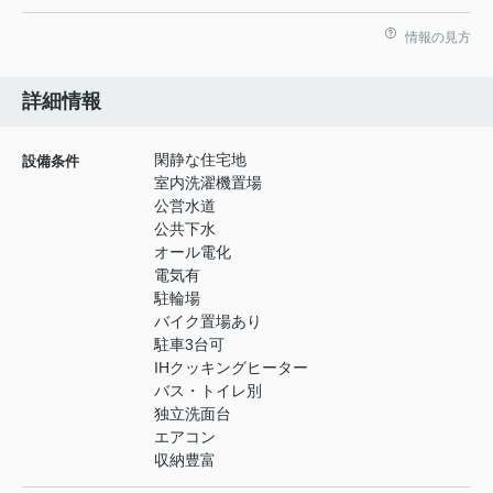
情報の見方
詳細情報
閑静な住宅地
設備条件
室内洗濯機置場
公営水道
公共下水
オール電化
電気有
駐輪場
バイク置場あり
駐車3台可
IHクッキングヒーター
バス・トイレ別
独立洗面台
エアコン
収納豊富