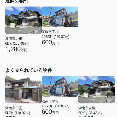
近隣の物件
湖南市平松
10SDK (220.87㎡)
湖南市岩根
600
万円
6DK (158.48㎡)
1,280
万円
よく見られている物件
湖南市平松
10SDK (220.87㎡)
湖南市三雲
湖南市岩根
600
万円
5LDK (118.92㎡)
6DK (158.48㎡)