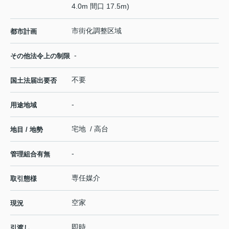
4.0m 間口 17.5m)
市街化調整区域
都市計画
-
その他法令上の制限
不要
国土法届出要否
-
用途地域
宅地 / 高台
地目 / 地勢
-
管理組合有無
専任媒介
取引態様
空家
現況
即時
引渡し