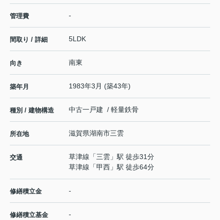
-
管理費
5LDK
間取り / 詳細
南東
向き
1983年3月 (築43年)
築年月
中古一戸建 / 軽量鉄骨
種別 / 建物構造
滋賀県
湖南市
三雲
所在地
草津線
「
三雲
」駅 徒歩31分
交通
草津線
「
甲西
」駅 徒歩64分
-
修繕積立金
-
修繕積立基金