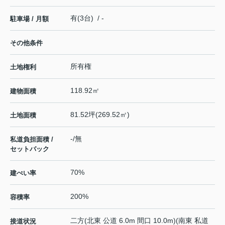
有(3台) / -
駐車場 / 月額
その他条件
所有権
土地権利
118.92㎡
建物面積
81.52坪(269.52㎡)
土地面積
-/無
私道負担面積 /
セットバック
70%
建ぺい率
200%
容積率
二方(北東 公道 6.0m 間口 10.0m)(南東 私道
接道状況