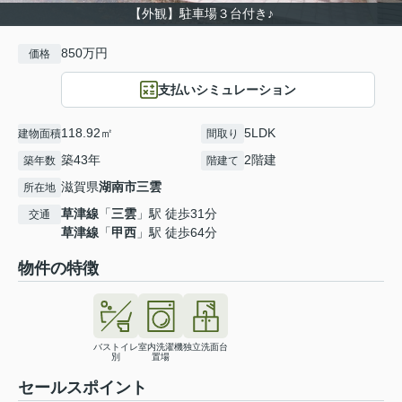
【外観】駐車場３台付き♪
850万円
価格
支払いシミュレーション
118.92㎡
5LDK
建物面積
間取り
築43年
2階建
築年数
階建て
滋賀県
湖南市
三雲
所在地
草津線
「
三雲
」駅 徒歩31分
交通
草津線
「
甲西
」駅 徒歩64分
物件の特徴
バストイレ
室内洗濯機
独立洗面台
別
置場
セールスポイント