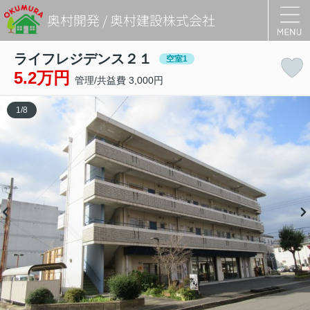
奥村開発 / 奥村建設株式会社
ライフレジデンス２１
空室1
5.2万円
管理/共益費 3,000円
1
/
8