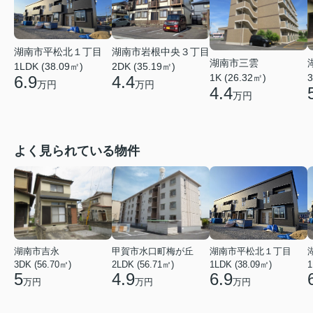
湖南市平松北１丁目
湖南市岩根中央３丁目
湖南市三雲
1LDK (38.09㎡)
2DK (35.19㎡)
1K (26.32㎡)
3
6.9
4.4
万円
万円
4.4
万円
よく見られている物件
湖南市吉永
甲賀市水口町梅が丘
湖南市平松北１丁目
3DK (56.70㎡)
2LDK (56.71㎡)
1LDK (38.09㎡)
1
5
4.9
6.9
万円
万円
万円