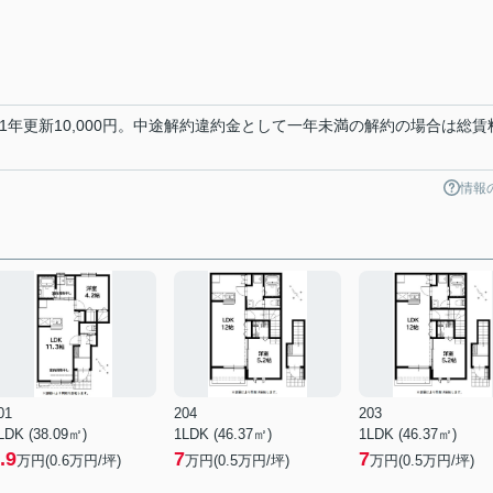
1年更新10,000円。中途解約違約金として一年未満の解約の場合は総賃
情報
01
204
203
LDK (38.09㎡)
1LDK (46.37㎡)
1LDK (46.37㎡)
.9
7
7
万円(
0.6
万円/坪)
万円(
0.5
万円/坪)
万円(
0.5
万円/坪)