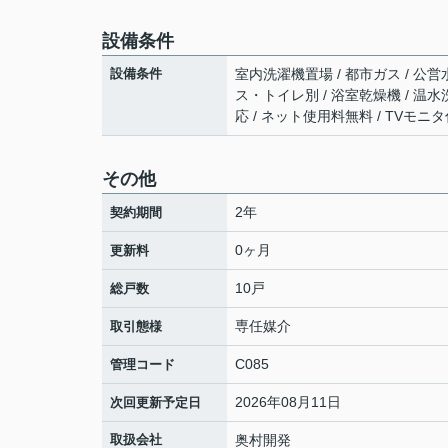
設備条件
設備条件
室内洗濯機置場 / 都市ガス / 公営水
ス・トイレ別 / 浴室乾燥機 / 温水
応 / ネット使用料無料 / TVモニ
その他
2年
契約期間
0ヶ月
更新料
10戸
総戸数
専任媒介
取引態様
C085
管理コード
2026年08月11日
次回更新予定日
取扱会社
奥村開発