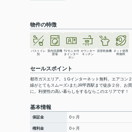
物件の特徴
バストイレ
室内洗濯機
TVモニタ付
カウンター
浴室乾燥機
ネット使用
別
置場
きインター
キッチン
料無料
ホン
セールスポイント
都市ガスエリア。１Gインターネット無料。エアコン
線がとてもスムーズ♪またJR甲西駅まで徒歩２分、お買
に。利便性の高い暮らしをするならこのエリアです！
基本情報
0ヶ月
保証金
0ヶ月
権利金