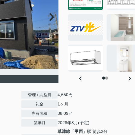
4,650円
管理 / 共益費
1ヶ月
礼金
38.09㎡
専有面積
2026年8月(予定)
築年月
草津線
「
甲西
」駅 徒歩2分