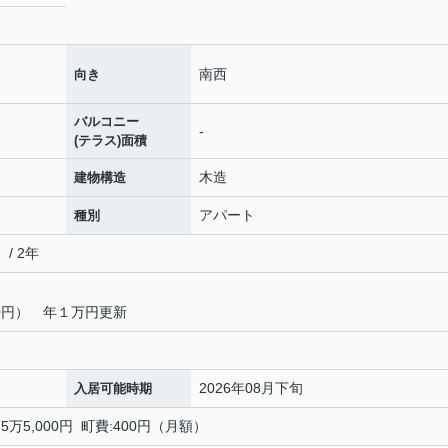
南西
向き
バルコニー
-
(テラス)面積
木造
建物構造
アパート
種別
/ 2年
00円） 年１万円更新
2026年08月下旬
入居可能時期
5,000円 町費:400円（月額）