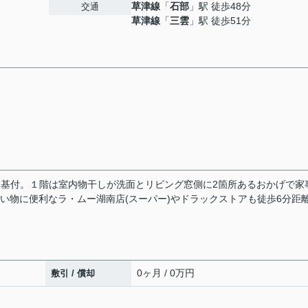
草津線
「
石部
」駅 徒歩48分
交通
草津線
「
三雲
」駅 徒歩51分
２基付。１階は室内物干しが洗面とリビング窓側に2箇所あるおかげで家
い物に便利なラ・ムー湖南店(スーパー)やドラックストアも徒歩6分距
0ヶ月 / 0万円
敷引 / 償却