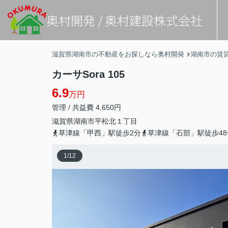
奥村開発 / 奥村建設株式会社
滋賀県湖南市の不動産をお探しなら奥村開発
湖南市の賃
カーサSora 105
6.9
万円
管理 / 共益費 4,650円
滋賀県
湖南市
平松北
１丁目
草津線「甲西」駅徒歩2分
草津線「石部」駅徒歩48
1
/
12