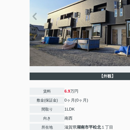
【外観】
6.9
万円
賃料
0ヶ月(0ヶ月)
敷金(保証金)
1LDK
間取り
南西
向き
滋賀県
湖南市
平松北
１丁目
所在地