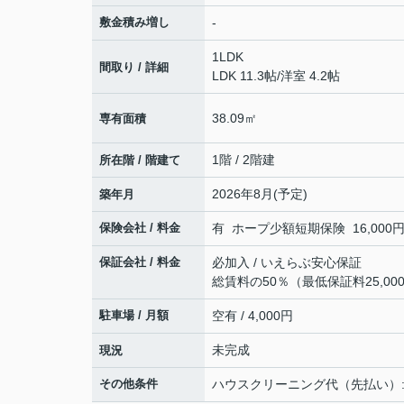
敷金積み増し
-
1LDK
間取り / 詳細
LDK 11.3帖
/
洋室 4.2帖
38.09㎡
専有面積
1階 / 2階建
所在階 / 階建て
2026年8月(予定)
築年月
保険会社 / 料金
有 ホープ少額短期保険 16,000円 
保証会社 / 料金
必加入 / いえらぶ安心保証
総賃料の50％（最低保証料25,0
駐車場 / 月額
空有 / 4,000円
未完成
現況
その他条件
ハウスクリーニング代（先払い）:5万