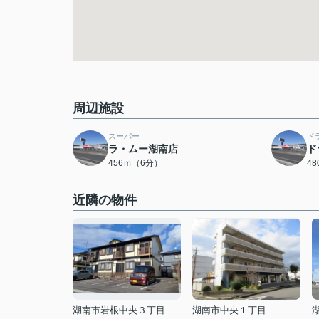
周辺施設
スーパー
ド
ラ・ムー湖南店
ド
456ｍ（6分）
4
近隣の物件
湖南市岩根中央３丁目
湖南市中央１丁目