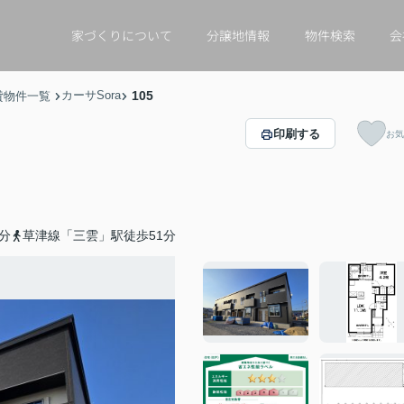
家づくりについて
分譲地情報
物件検索
会
カーサSora
105
貸物件一覧
印刷する
お気
分
草津線「三雲」駅徒歩51分