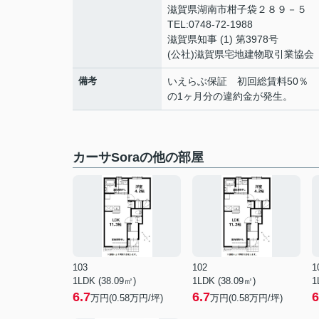
滋賀県湖南市柑子袋２８９－５
TEL:0748-72-1988
滋賀県知事 (1) 第3978号
(公社)滋賀県宅地建物取引業協会
備考
いえらぶ保証 初回総賃料50％ 
の1ヶ月分の違約金が発生。
カーサSoraの他の部屋
103
102
1
1LDK (38.09㎡)
1LDK (38.09㎡)
1
6.7
6.7
6
万円(
0.58
万円/坪)
万円(
0.58
万円/坪)